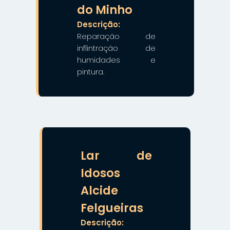
do Minho
Descrição:
Reparação de
inflintração de
humidades e
pintura.
❯
❮
Lar de
Idosos
Alcide
Felgueiras
Descrição: