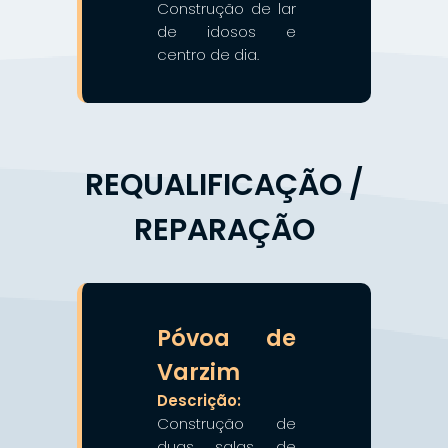
Construção de lar
de idosos e
centro de dia.
REQUALIFICAÇÃO /
REPARAÇÃO
❯
❮
Póvoa de
Varzim
Descrição:
Construção de
duas salas de