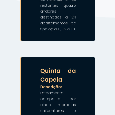
restantes quatro
andares
destinados a 24
apartamentos de
tipologia T1, T2 e T3.
❯
❮
Quinta da
Capela
Descrição:
Loteamento
composto por
cinco moradias
unifamiliares e