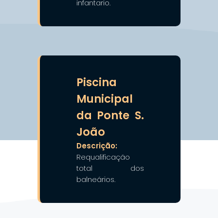
infantario.
❯
❮
Piscina
Municipal
da Ponte S.
João
Descrição:
Requalificação
total dos
balneários.