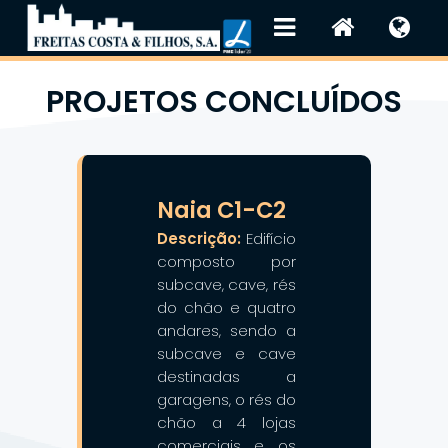
PROJETOS CONCLUÍDOS
❯
❮
Naia C1-C2
Descrição:
Edifício
composto por
subcave, cave, rés
do chão e quatro
andares, sendo a
subcave e cave
destinadas a
garagens, o rés do
chão a 4 lojas
comerciais e os