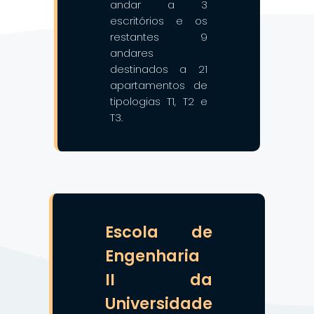
andar a 3
escritórios e os
restantes 9
andares
destinados a 21
apartamentos de
tipologias T1, T2 e
T3.
❯
❮
Escola de
Engenharia
II da
Universidade