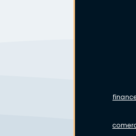
finance
comerc