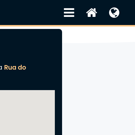
na
Rua do