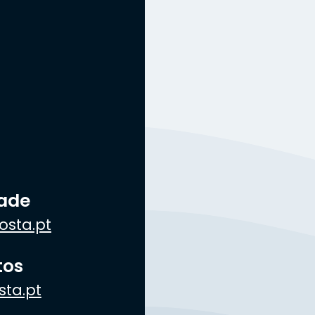
dade
osta.pt
tos
sta.pt