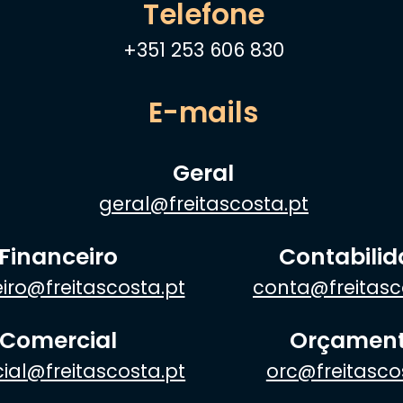
Telefone
+351 253 606 830
E-mails
Geral
geral@freitascosta.pt
Financeiro
Contabili
iro@freitascosta.pt
conta@freitasc
Comercial
Orçamen
ial@freitascosta.pt
orc@freitasco