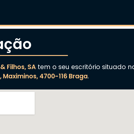
zação
& Filhos, SA
tem o seu escritório situado 
4, Maximinos, 4700-116 Braga
.